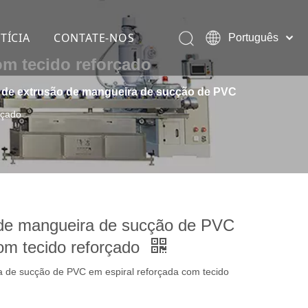
TÍCIA
CONTATE-NOS
Português
Pусский
om tecido reforçado
English
 de extrusão de mangueira de sucção de PVC
 (galvanizado)
rçado
at
 cobre
 de mangueira de sucção de PVC
com tecido reforçado
a de sucção de PVC em espiral reforçada com tecido