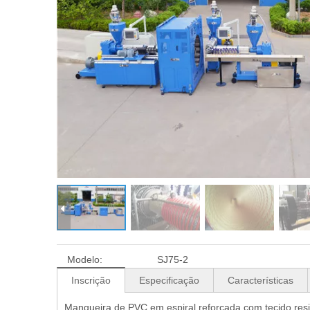
Grânulo composto e máq
Extrusão de tapete de a
Modelo:
SJ75-2
Inscrição
Especificação
Características
Mangueira de PVC em espiral reforçada com tecido res