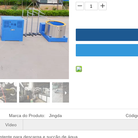
uina de reciclagem
lmofada de plástico
Marca do Produto:
Jingda
Códig
Vídeo
istente para descarga e sucção de água.