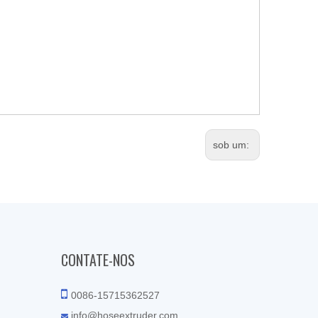
sob um:
CONTATE-NOS

0086-15715362527
info@hoseextruder.com
