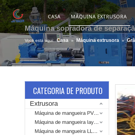
CASA
MÁQUINA EXTRUSORA
Máquina sopradora de separaçã
Máquina de mangueira P
Casa
Máquina extrusora
Grâ
Você está aqui:
»
»
Máquina de mangueira la
Máquina de mangueira L
Linha de extrusão de m
Máquina de mangueira d
CATEGORIA DE PRODUTO
Linha de extrusão de m
Extrusora
Linha de extrusão de du
Máquina de mangueira PVC Layflat
Máquina de mangueira layflat revestida com jaqueta tecida de alta pressão
Máquina de alongament
Máquina de mangueira LLDPE layflat