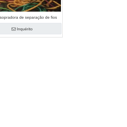
uina de reciclagem
lmofada de plástico
sopradora de separação de fios
Inquérito