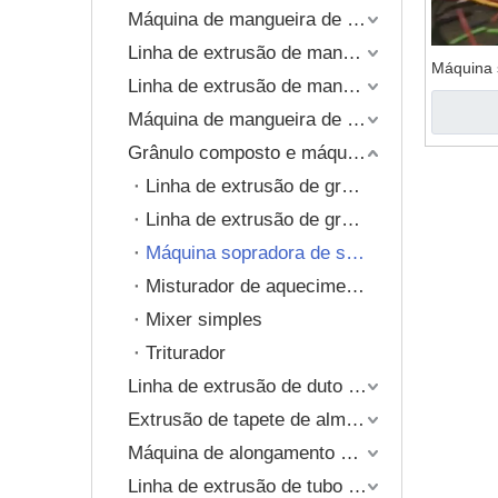
Grânulo composto e máq
Máquina de mangueira de PVC reforçado com espiral
Linha de extrusão de mangueira trançada de PVC
Extrusão de tapete de a
Máquina 
Linha de extrusão de mangueira reforçada com fio de mola
Máquina de mangueira de plástico de camada única
Grânulo composto e máquina de reciclagem
Linha de extrusão de grânulos de PVC flexível com extrusora de parafuso único
Linha de extrusão de grânulos de PVC rígido com extrusora dupla rosca cônica
Máquina sopradora de separação de fio
Misturador de aquecimento / resfriamento
Mixer simples
Triturador
Linha de extrusão de duto de ar TPU
Extrusão de tapete de almofada de plástico
Máquina de alongamento de tubo
Linha de extrusão de tubo corrugado de parede única