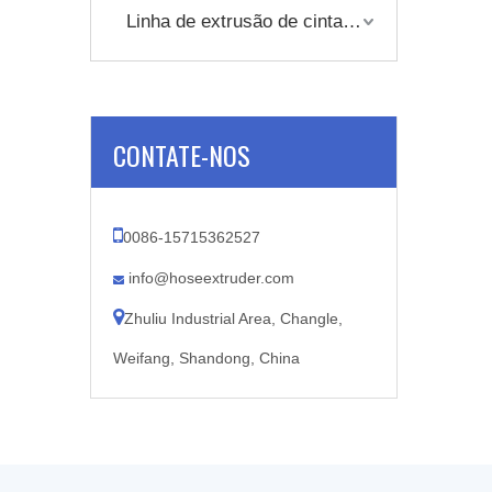
Linha de extrusão de cinta de embalagem
CONTATE-NOS

0086-15715362527
info@hoseextruder.com


Zhuliu Industrial Area, Changle,
Weifang, Shandong, China