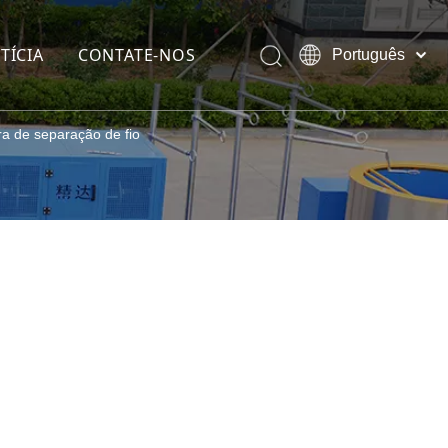
TÍCIA
CONTATE-NOS
Português
Pусский
English
a de separação de fio
 (galvanizado)
at
 cobre