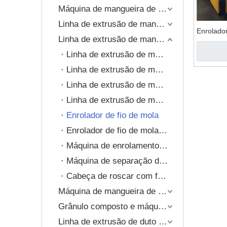
Grânulo composto e máq
Máquina de mangueira de PVC reforçado com espiral
Linha de extrusão de mangueira trançada de PVC
Extrusão de tapete de a
Enrolador
Linha de extrusão de mangueira reforçada com fio de mola
Linha de extrusão de mangueira de PVC reforçada com fio de mola
Linha de extrusão de mangueira TPE reforçada com fio de mola
Linha de extrusão de mangueira TPU reforçada com fio de mola
Linha de extrusão de mangueira de PVC reforçado com fio de mola e composto de fio
Enrolador de fio de mola
Enrolador de fio de mola especial (sem relevo)
Máquina de enrolamento de fio de aço
Máquina de separação de fio de aço (reciclagem)
Cabeça de roscar com ferramentas
Máquina de mangueira de plástico de camada única
Grânulo composto e máquina de reciclagem
Linha de extrusão de duto de ar TPU