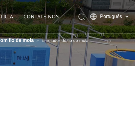
TÍCIA
CONTATE-NOS
Português
Pусский
English
com fio de mola
»
Enrolador de fio de mola
 (galvanizado)
at
 cobre