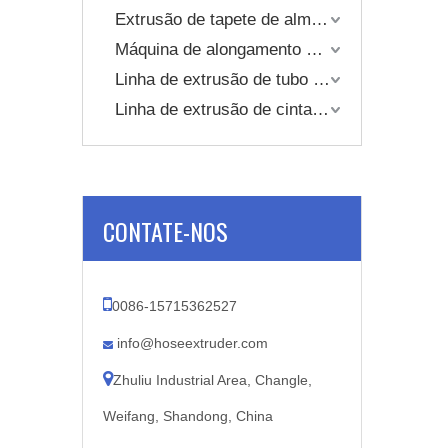
Extrusão de tapete de almofada de plástico
Máquina de alongamento de tubo
Linha de extrusão de tubo corrugado de parede única
Linha de extrusão de cinta de embalagem
CONTATE-NOS

0086-15715362527
info@hoseextruder.com


Zhuliu Industrial Area, Changle,
Weifang, Shandong, China