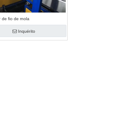
uina de reciclagem
lmofada de plástico
 de fio de mola
Inquérito