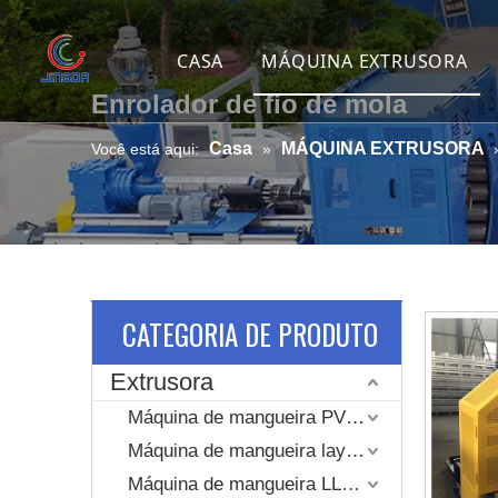
CASA
MÁQUINA EXTRUSORA
Enrolador de fio de mola
Máquina de mangueira P
Casa
MÁQUINA EXTRUSORA
Você está aqui:
»
Máquina de mangueira la
Máquina de mangueira L
Linha de extrusão de m
Máquina de mangueira d
CATEGORIA DE PRODUTO
Linha de extrusão de m
Extrusora
Linha de extrusão de du
Máquina de mangueira PVC Layflat
Máquina de mangueira layflat revestida com jaqueta tecida de alta pressão
Máquina de alongament
Máquina de mangueira LLDPE layflat