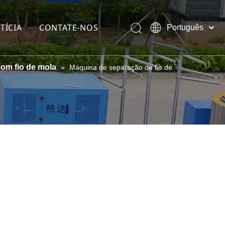
TÍCIA
CONTATE-NOS
Português
Pусский
English
com fio de mola
»
Máquina de separação de fio de
 (galvanizado)
at
 cobre