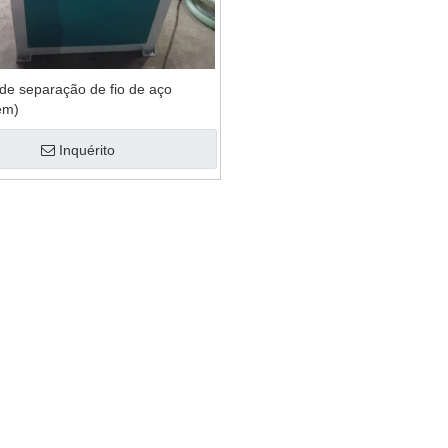
uina de reciclagem
lmofada de plástico
de separação de fio de aço
em)
Inquérito