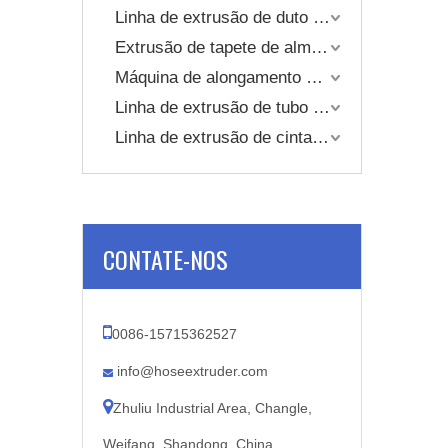
Linha de extrusão de duto de ar TPU
Extrusão de tapete de almofada de plástico
Máquina de alongamento de tubo
Linha de extrusão de tubo corrugado de parede única
Linha de extrusão de cinta de embalagem
CONTATE-NOS

0086-15715362527
info@hoseextruder.com


Zhuliu Industrial Area, Changle,
Weifang, Shandong, China