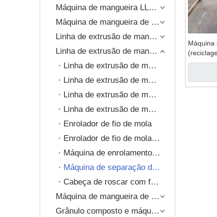
Grânulo composto e máq
Máquina de mangueira LLDPE layflat
Máquina de mangueira de PVC reforçado com espiral
Extrusão de tapete de a
Linha de extrusão de mangueira trançada de PVC
Máquina 
Linha de extrusão de mangueira reforçada com fio de mola
(reciclag
Linha de extrusão de mangueira de PVC reforçada com fio de mola
Linha de extrusão de mangueira TPE reforçada com fio de mola
Linha de extrusão de mangueira TPU reforçada com fio de mola
Linha de extrusão de mangueira de PVC reforçado com fio de mola e composto de fio
Enrolador de fio de mola
Enrolador de fio de mola especial (sem relevo)
Máquina de enrolamento de fio de aço
Máquina de separação de fio de aço (reciclagem)
Cabeça de roscar com ferramentas
Máquina de mangueira de plástico de camada única
Grânulo composto e máquina de reciclagem