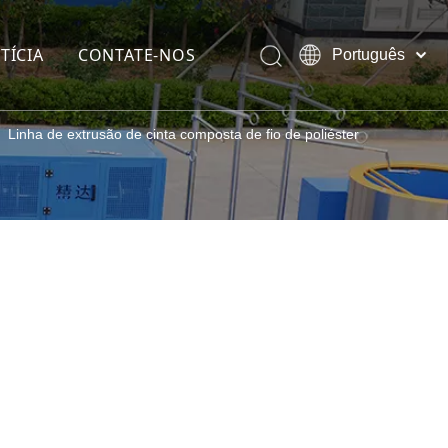
TÍCIA
CONTATE-NOS
Português
Pусский
English
»
Linha de extrusão de cinta composta de fio de poliéster
 (galvanizado)
at
 cobre