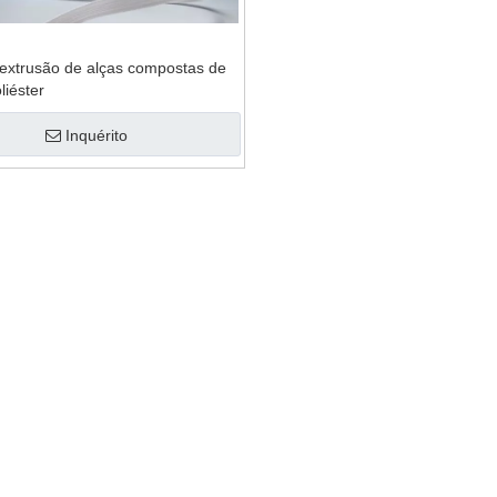
uina de reciclagem
lmofada de plástico
 extrusão de alças compostas de
liéster
Inquérito