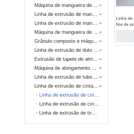
Grânulo composto e máq
Máquina de mangueira de PVC reforçado com espiral
Linha de extrusão de mangueira trançada de PVC
Extrusão de tapete de a
Linha de
Linha de extrusão de mangueira reforçada com fio de mola
fios de po
Máquina de mangueira de plástico de camada única
Grânulo composto e máquina de reciclagem
Linha de extrusão de duto de ar TPU
Extrusão de tapete de almofada de plástico
Máquina de alongamento de tubo
Linha de extrusão de tubo corrugado de parede única
Linha de extrusão de cinta de embalagem
Linha de extrusão de cinta composta de fio de poliéster
Linha de extrusão de cinta PP
Linha de extrusão de tira PET