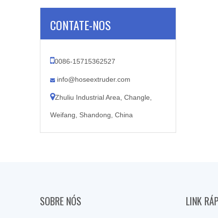
CONTATE-NOS

0086-15715362527
info@hoseextruder.com


Zhuliu Industrial Area, Changle,
Weifang, Shandong, China
SOBRE NÓS
LINK RÁ