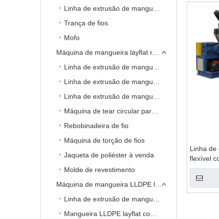
Grânulo composto e máq
Linha de extrusão de mangueira de PVC layflat de cores duplas de alta velocidade
Trança de fios
Extrusão de tapete de a
Mofo
Máquina de mangueira layflat revestida com jaqueta tecida de alta pressão
Linha de extrusão de mangueira TPU fracwater layflat
Linha de extrusão de mangueira de incêndio TPU
Linha de extrusão de mangueira layflat de PVC e NBR
Máquina de tear circular para fabricação de jaqueta de poliéster
Rebobinadeira de fio
Máquina de torção de fios
Linha de
Jaqueta de poliéster à venda
flexível 
Molde de revestimento
Máquina de mangueira LLDPE layflat
Linha de extrusão de mangueira layflat LLDPE de camada única
Mangueira LLDPE layflat com linha de extrusão reforçada com fio