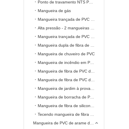
Ponto de travamento NTS PVC Braied Mangueira -2
Mangueira de gás
Mangueira trançada de PVC de alta pressão -1
Alta pressão - 2 mangueiras trançadas de PVC
Mangueira trançada de PVC de alta pressão -3
Mangueira dupla de fibra de PVC soldada para monômero de acetileno de oxigênio
Mangueira de chuveiro de PVC
Mangueira de incêndio em PVC
Mangueira de fibra de PVC de qualidade alimentar
Mangueira de fibra de PVC de qualidade alimentar (sem benzeno dois carbamato adjacente)
Mangueira de jardim à prova de mofo
Mangueira de borracha de PVC
Mangueira de fibra de silicone PVC
Tecendo mangueira de fibra de PVC de alta pressão
Mangueira de PVC de arame de mola