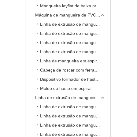
Mangueira layflat de baixa pressão LLDPE com linha de extrusão reforçada com fio
Máquina de mangueira de PVC reforçado com espiral
Linha de extrusão de mangueira de PVC reforçada com espiral
Linha de extrusão de mangueira de PVC reforçada com espiral dupla saída
Linha de extrusão de mangueira de sucção de PVC em espiral reforçada com tecido
Linha de extrusão de mangueira em espiral de PVC e PU
Linha de mangueira em espiral de PVC com levantamento e enrolador
Cabeça de roscar com ferramentas
Dispositivo formador de haste em espiral
Molde de haste em espiral
Linha de extrusão de mangueira trançada de PVC
Linha de extrusão de mangueira de PVC reforçado com fio
Linha de extrusão de mangueira de PVC de alta pressão de cinco camadas
Linha de extrusão de mangueira trançada TPE
Linha de extrusão de mangueira trançada TPU