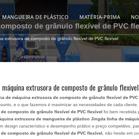
MANGUEIRA DE PLÁSTICO
MATÉRIA-PRIMA
NO
omposto de grânulo flexível de PVC fle
VC Layflat
Mangueira de PVC reforçada com fio
Fio
a extrusora de composto de grânulo flexível de PVC flexível
yflat revestida com jaqueta tecida de alta pressão
Mangueira de PVC reforçada com arame de mola
Arame de aço zincado
LDPE layflat
Trança online de uma etapa da mangueira de PVC layfl
Fio de aço banhado a
angueira trançada de PVC
Mangueira layflat revestida com jaqueta de PVC
Grânulo de PVC
e máquina extrusora de composto de grânulo flexível
e PVC reforçado com espiral
Mangueira de sucção em espiral de PVC rígido
Estabilizador
nha de máquina extrusora de composto de grânulo flexível de PVC 
angueira reforçada com fio de mola
ssunto, e o que fazemos é maximizar as necessidades de cada cliente
 de composto de grânulo flexível de PVC flexível
foi bem recebida 
to de ar TPU
quina extrusora de mangueira de plástico Jingda
linha de máqui
m design característico e desempenho prático e preço competitivo, p
o de tubo
 de composto de grânulo flexível de PVC flexível
, não hesite em co