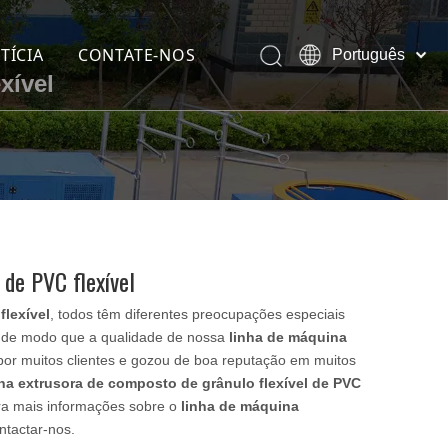
TÍCIA
CONTATE-NOS
Português
xível
Pусский
English
 (galvanizado)
at
 cobre
 de PVC flexível
flexível
, todos têm diferentes preocupações especiais
, de modo que a qualidade de nossa
linha de máquina
por muitos clientes e gozou de boa reputação em muitos
na extrusora de composto de grânulo flexível de PVC
ara mais informações sobre o
linha de máquina
ntactar-nos.