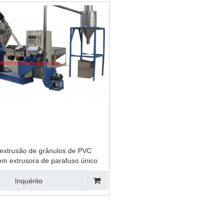
uina de reciclagem
lmofada de plástico
 extrusão de grânulos de PVC
com extrusora de parafuso único
Inquérito