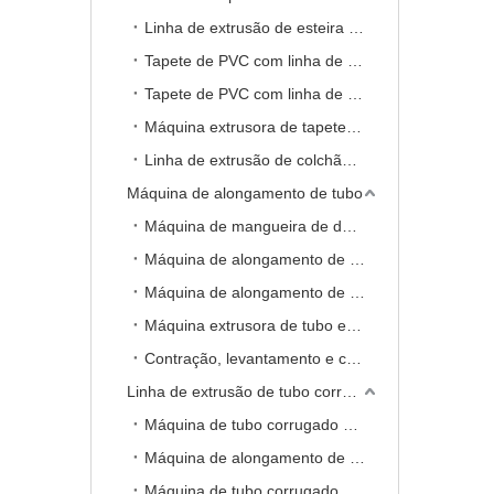
Linha de extrusão de esteira de PVC
Tapete de PVC com linha de extrusão de folha de suporte de espuma
Tapete de PVC com linha de extrusão de folha sólida anti-derrapante
Máquina extrusora de tapete de almofada de PVC de cores duplas
Linha de extrusão de colchão EVA
Máquina de alongamento de tubo
Máquina de mangueira de duto PP para ar condicionado móvel
Máquina de alongamento de tubo PP WC (sem fio reforçado)
Máquina de alongamento de tubo de PVC para WC (fio de aço reforçado)
Máquina extrusora de tubo extensor de banheiro PP WC
Contração, levantamento e cortador de máquina de alongamento de tubo extensor PP WC
Linha de extrusão de tubo corrugado de parede única
Máquina de tubo corrugado de parede simples PE / PP / PVC
Máquina de alongamento de tubo PP
Máquina de tubo corrugado de parede simples PA