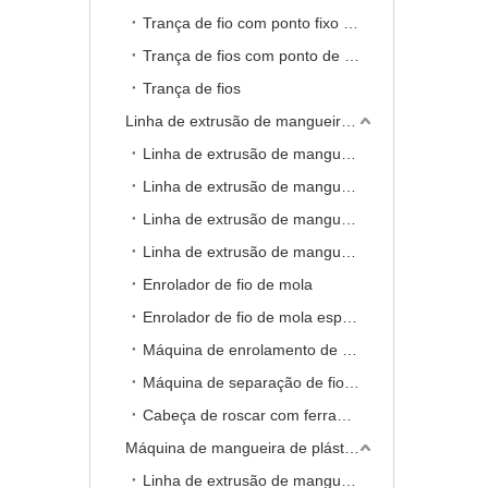
Trança de fio com ponto fixo (NTS - Sistema sem torção)
Trança de fios com ponto de bloqueio de camadas duplas
Trança de fios
Linha de extrusão de mangueira reforçada com fio de mola
Linha de extrusão de mangueira de PVC reforçada com fio de mola
Linha de extrusão de mangueira TPE reforçada com fio de mola
Linha de extrusão de mangueira TPU reforçada com fio de mola
Linha de extrusão de mangueira de PVC reforçado com fio de mola e composto de fio
Enrolador de fio de mola
Enrolador de fio de mola especial (sem relevo)
Máquina de enrolamento de fio de aço
Máquina de separação de fio de aço (reciclagem)
Cabeça de roscar com ferramentas
Máquina de mangueira de plástico de camada única
Linha de extrusão de mangueira de PVC de camada única