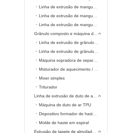
Linha de extrusão de mangueira PA de camada única
Linha de extrusão de mangueira TPE de camada única
Linha de extrusão de mangueira TPU de camada única
Grânulo composto e máquina de reciclagem
Linha de extrusão de grânulos de PVC flexível com extrusora de parafuso único
Linha de extrusão de grânulos de PVC rígido com extrusora dupla rosca cônica
Máquina sopradora de separação de fio
Misturador de aquecimento / resfriamento
Mixer simples
Triturador
Linha de extrusão de duto de ar TPU
Máquina de duto de ar TPU
Dispositivo formador de haste em espiral
Molde de haste em espiral
Extrusão de tapete de almofada de plástico